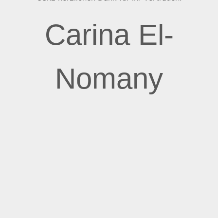
Carina El-
Nomany
BEWUSSTER WANDEL
Lass uns gemeinsam dein volles Potenzial
entdecken und deine Projekte zum Erfolg
führen!
BUCHE EINEN UNVERBINDLCHEN