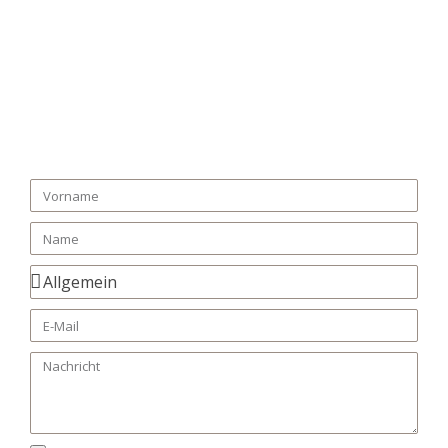
Bitte schreibe mir eine Nachricht oder nutze die
Option ein persönliches Gespräch mit mir zu führen!
Buche deinen individuellen Termin direkt hier auf der
Seite!